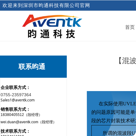
欢迎来到深圳市昀通科技有限公司官网
首页
【混波
联系昀通
企业联系方式：
0755-23597364
Sales1@aventk.com
在实际使用UVL
销售联系方式：
的问题原因可能是单
18380405512（段经理）
段的芯片封装技术研
wei.duan@aventk.com（段经理）
技术联系方式：
所谓的混波段U