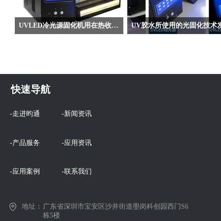
UVLED冷光源固化机用在热收缩标签膜印刷的优势
UVLED冷光源固化机的应用十分广
UV光固化技术作为一种新型、先
泛，其高效、环保、低能耗等特点备受
材料表面处理技术，自上世纪60年
客户欢迎，其实UVLED冷光源固化机
现产业化以来取得了快速发展，特
还有一个重要的特点就是热效应低，无
它的高效、环保、节能等特性，使
快速导航
辐射。也正是由于UVLED冷光源的热
化产品的应用日益广泛。近来，业
效应低下，才很多油墨对其情有独钟。
了克服光固化技术的一些弊病，采
下面我就拿一种对热量比较敏感的标签
少新技术研究开发了多种新产品，
-走进昀通
-新闻资讯
印刷技术来举例说明。
光固化技术、产品取得了很大的进
昀通科技这篇文章就为大家整理了
-产品服务
-应用资讯
大热点趋势，感兴趣的话就看完这
章吧！
-应用案例
-联系我们
地址：
广东省深圳市宝安区沙井街道壆岗科创园西门S6
栋5楼