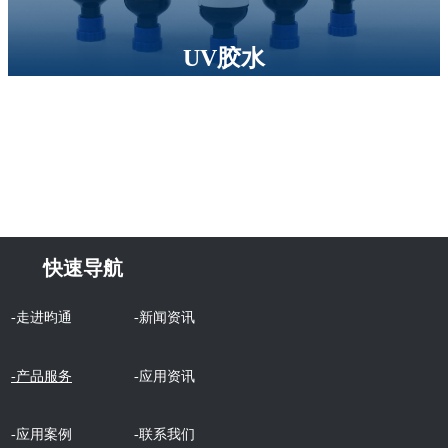
UV胶水
快速导航
-走进昀通
-新闻资讯
-产品服务
-应用资讯
-应用案例
-联系我们