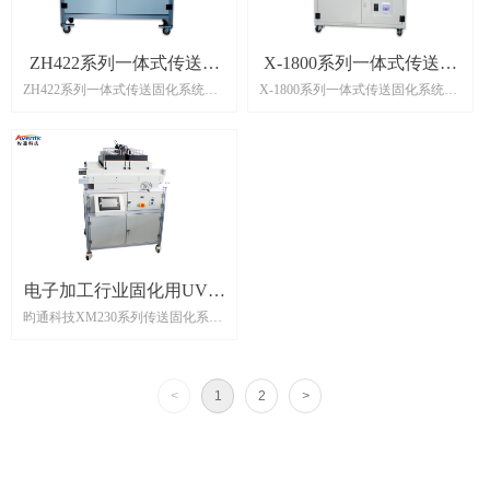
便，性能稳定可靠。在生产线平
率提高、成本节约方面能有较大帮
衡、效率提高、成本节约方面能有
助和作用。
较大帮助和作用。
ZH422系列一体式传送固
X-1800系列一体式传送固
ZH422系列一体式传送固化系统是
X-1800系列一体式传送固化系统是
化系统
化系统
UV固化系统的重要组成部分，配
UV固化系统的重要组成部分，配
合UVLED固化设备使用，适用于胶
合UVLED固化设备使用，适用于胶
水固化、医疗、电子装配、光学组
水固化、医疗、电子装配、光学组
装、半导体等行业的高效生产生装
装、半导体等行业的高效生产生装
配线，操作简单方便，性能稳定可
配线，操作简单方便，性能稳定可
靠。在生产线平衡、效率提高、成
靠。在生产线平衡、效率提高、成
本节约方面能有较大帮助和作用。
本节约方面能有较大帮助和作用。
照射窗口尺寸500mm*130mm，青
岛海尔定制用机。
电子加工行业固化用UV固
昀通科技XM230系列传送固化系统
化炉
发光面积：150mm*130mm*8（可
定制） 波长：365nm~405nm（可定
制） 散热方式： 高效风冷 控制方
<
1
2
>
式：手动控制、时间设置、触点开
关 外接方式：I/O, RS232。可自行
设定工作程序、照射时间和光照强
度等, 触摸屏操作更方便,具备多重