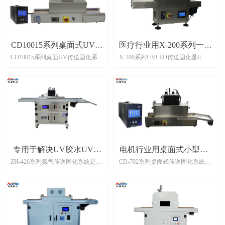
固化、医疗、电子装配、光学组
固化、医疗、电子装配、光学组
装、半导体等行业的高效生产生装
装、半导体等行业的高效生产生装
配线，操作简单方便，性能稳定可
配线，操作简单方便，性能稳定可
靠。在生产线平衡、效率提高、成
靠。在生产线平衡、效率提高、成
本节约方面能有较大帮助和作用。
本节约方面能有较大帮助和作用。
CD10015系列桌面式UV传
医疗行业用X-200系列一体
CD10015系列桌面UV传送固化系统
X-200系列UVLED传送固化是UV
送固化系统
式UV固化炉
是UV固化系统的重要组成部分，
固化系统的重要组成部分，其集成
配合UVLED固化设备使用，适用于
UVLED固化设备配电控制部分，更
胶水固化、医疗、电子装配、光学
便捷更高效满足固化需求，适用于
组装、半导体等行业的高效生产生
胶水固化、医疗、电子装配、光学
装配线，操作简单方便，尺寸小
组装、半导体等行业的高效生产生
巧，性能稳定可靠。在生产线平
装配线，操作简单方便，性能稳定
衡、效率提高、成本节约方面能有
可靠。在生产线平衡、效率提高、
较大帮助和作用。
成本节约方面能有较大帮助和作
用。
专用于解决UV胶水UV固
电机行业用桌面式小型UV
ZH-426系列氮气传送固化系统是
CD-702系列桌面式传送固化系统是
化炉
固化炉
UV固化系统的重要组成部分，在
UV固化系统的重要组成部分，配
UV固化过程中可注入氮气隔绝绝
合UVLED固化设备使用，适用于胶
大部分固化区域的氧气，氮气浓度
水固化、医疗、电子装配、光学组
高度95%以上，配合UVLED固化设
装、半导体等行业的高效生产生装
备使用，特别适用于对胶水表干比
配线，操作简单方便，尺寸小巧，
较重视的胶水固化，操作简单方
性能稳定可靠。在生产线平衡、效